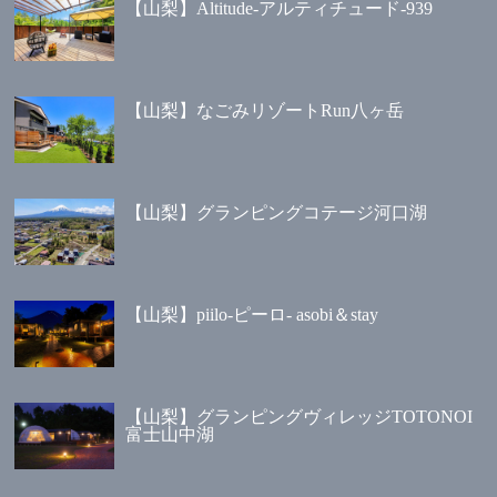
【山梨】Altitude-アルティチュード-939
【山梨】なごみリゾートRun八ヶ岳
【山梨】グランピングコテージ河口湖
【山梨】piilo-ピーロ- asobi＆stay
【山梨】グランピングヴィレッジTOTONOI
富士山中湖