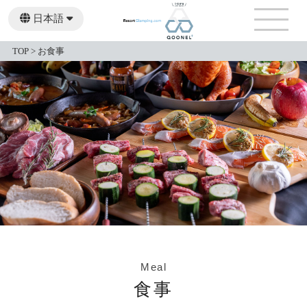
日本語
English
繁體中文
TOP
>
お食事
Meal
食事